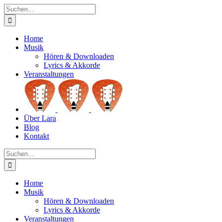
Zum
Suche
Inhalt
nach:
springen
Home
Musik
Hören & Downloaden
Lyrics & Akkorde
Veranstaltungen
Über Lara
Blog
Kontakt
Suche
nach:
Home
Musik
Hören & Downloaden
Lyrics & Akkorde
Veranstaltungen